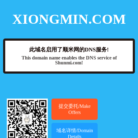
XIONGMIN.COM
此域名启用了顺米网的DNS服务!
This domain name enables the DNS service of
Shunmi.com!
提交委托/Make
Offers
域名详情/Domain
Details